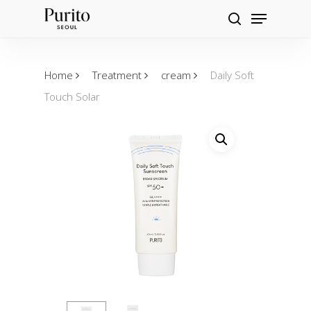
Skip
Menu
Products
to
search
search
main
content
Home
Treatment
cream
Daily Soft
Touch Solar